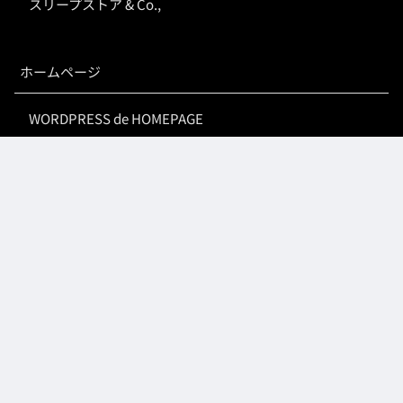
スリープストア & Co.,
ホームページ
WORDPRESS de HOMEPAGE
3500YEN.COM
WEBSEISAKU.YOKOHAMA
ワードプレスの学校
BricksBuilder日本語辞典
システム提供サービス
オンライン予約システム「リザヨヤ」
デジタル回覧板
ワードプレスサイト高速化プロジェクト