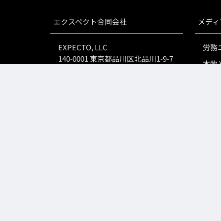
エクスペクト合同会社
メディ
EXPECTO, LLC
労務
140-0001 東京都品川区北品川1-9-7
本牧
050-6871-2507
GAME 
Tシャ
スリー